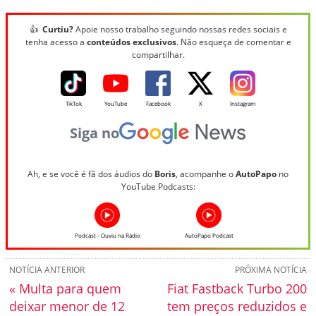
👍
Curtiu?
Apoie nosso trabalho seguindo nossas redes sociais e
tenha acesso a
conteúdos exclusivos
. Não esqueça de comentar e
compartilhar.
TikTok
YouTube
Facebook
X
Instagram
Siga no
Ah, e se você é fã dos áudios do
Boris
, acompanhe o
AutoPapo
no
YouTube Podcasts:
Podcast - Ouviu na Rádio
AutoPapo Podcast
NOTÍCIA ANTERIOR
PRÓXIMA NOTÍCIA
« Multa para quem
Fiat Fastback Turbo 200
deixar menor de 12
tem preços reduzidos e