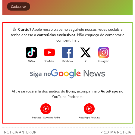
Cadastrar
👍
Curtiu?
Apoie nosso trabalho seguindo nossas redes sociais e
tenha acesso a
conteúdos exclusivos
. Não esqueça de comentar e
compartilhar.
TikTok
YouTube
Facebook
X
Instagram
Siga no
Ah, e se você é fã dos áudios do
Boris
, acompanhe o
AutoPapo
no
YouTube Podcasts:
Podcast - Ouviu na Rádio
AutoPapo Podcast
NOTÍCIA ANTERIOR
PRÓXIMA NOTÍCIA