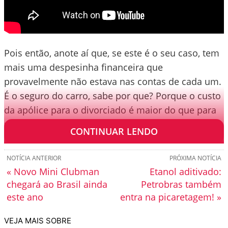
Pois então, anote aí que, se este é o seu caso, tem
mais uma despesinha financeira que
provavelmente não estava nas contas de cada um.
É o seguro do carro, sabe por que? Porque o custo
da apólice para o divorciado é maior do que para
um casado.
CONTINUAR LENDO
NOTÍCIA ANTERIOR
PRÓXIMA NOTÍCIA
« Novo Mini Clubman
Etanol aditivado:
chegará ao Brasil ainda
Petrobras também
este ano
entra na picaretagem! »
VEJA MAIS SOBRE