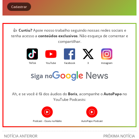
Cadastrar
👍
Curtiu?
Apoie nosso trabalho seguindo nossas redes sociais e
tenha acesso a
conteúdos exclusivos
. Não esqueça de comentar e
compartilhar.
TikTok
YouTube
Facebook
X
Instagram
Siga no
Ah, e se você é fã dos áudios do
Boris
, acompanhe o
AutoPapo
no
YouTube Podcasts:
Podcast - Ouviu na Rádio
AutoPapo Podcast
NOTÍCIA ANTERIOR
PRÓXIMA NOTÍCIA