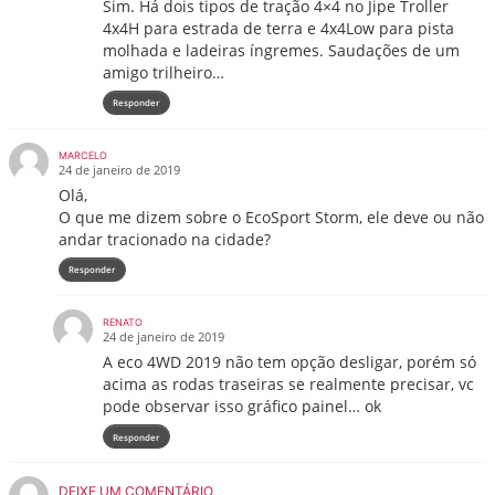
Sim. Há dois tipos de tração 4×4 no Jipe Troller
4x4H para estrada de terra e 4x4Low para pista
molhada e ladeiras íngremes. Saudações de um
amigo trilheiro…
Responder
MARCELO
24 de janeiro de 2019
Olá,
O que me dizem sobre o EcoSport Storm, ele deve ou não
andar tracionado na cidade?
Responder
RENATO
24 de janeiro de 2019
A eco 4WD 2019 não tem opção desligar, porém só
acima as rodas traseiras se realmente precisar, vc
pode observar isso gráfico painel… ok
Responder
DEIXE UM COMENTÁRIO