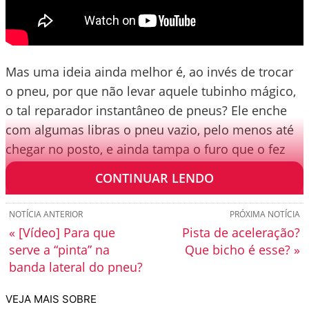
Mas uma ideia ainda melhor é, ao invés de trocar
o pneu, por que não levar aquele tubinho mágico,
o tal reparador instantâneo de pneus? Ele enche
com algumas libras o pneu vazio, pelo menos até
chegar no posto, e ainda tampa o furo que o fez
esvaziar.
CONTINUAR LENDO
NOTÍCIA ANTERIOR
PRÓXIMA NOTÍCIA
« [Vídeo] Para que
Pista de aceleração?
serve a “pinta” na
Que bicho é esse? »
banda lateral do pneu?
VEJA MAIS SOBRE