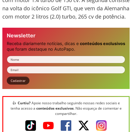
com motor 1.4 turbo de 150 cv. A segunda consiste
na volta do icônico Golf GTI, que vem da Alemanha
com motor 2 litros (2.0) turbo, 265 cv de potência.
Newsletter
Receba diariamente notícias, dicas e
conteúdos exclusivos
que foram destaque no AutoPapo.
Nome
Email
Cadastrar
👍
Curtiu?
Apoie nosso trabalho seguindo nossas redes sociais e
tenha acesso a
conteúdos exclusivos
. Não esqueça de comentar e
compartilhar.