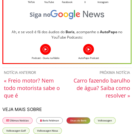
TikTok
YouTube
Facebook
X
Instagram
Siga no
Ah, e se você é fã dos áudios do
Boris
, acompanhe o
AutoPapo
no
YouTube Podcasts:
Podcast - Ouviu na Rádio
AutoPapo Podcast
NOTÍCIA ANTERIOR
PRÓXIMA NOTÍCIA
« Freio motor? Nem
Carro fazendo barulho
todo motorista sabe o
de água? Saiba como
que é
resolver »
VEJA MAIS SOBRE
Últimas Notícias
Boris Feldman
Dicas do Boris
Volkswagen
Volkswagen Golf
Volkswagen Nivus