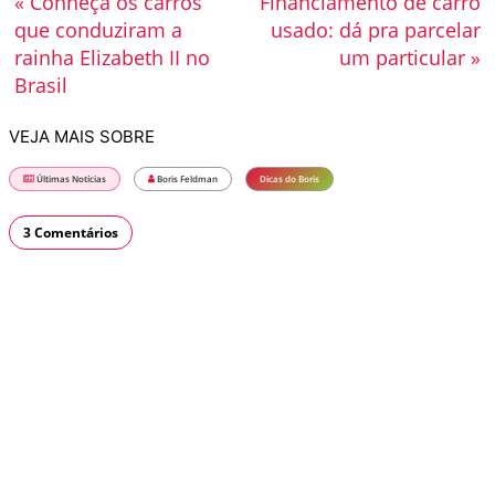
« Conheça os carros
Financiamento de carro
que conduziram a
usado: dá pra parcelar
rainha Elizabeth II no
um particular »
Brasil
VEJA MAIS SOBRE
Últimas Notícias
Boris Feldman
Dicas do Boris
3 Comentários