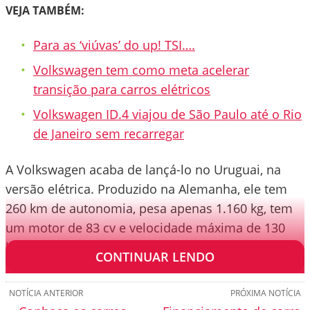
VEJA TAMBÉM:
Para as ‘viúvas’ do up! TSI….
Volkswagen tem como meta acelerar
transição para carros elétricos
Volkswagen ID.4 viajou de São Paulo até o Rio
de Janeiro sem recarregar
A Volkswagen acaba de lançá-lo no Uruguai, na
versão elétrica. Produzido na Alemanha, ele tem
260 km de autonomia, pesa apenas 1.160 kg, tem
um motor de 83 cv e velocidade máxima de 130
km/h. Ou seja, tipicamente um elétrico urbano.
CONTINUAR LENDO
NOTÍCIA ANTERIOR
PRÓXIMA NOTÍCIA