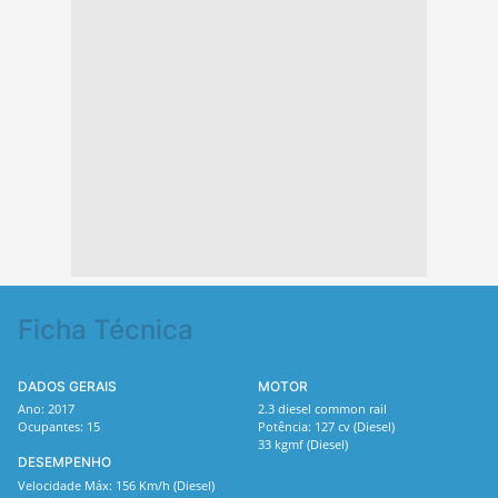
Ficha Técnica
DADOS GERAIS
MOTOR
Ano: 2017
2.3 diesel common rail
Ocupantes: 15
Potência: 127 cv (Diesel)
33 kgmf (Diesel)
DESEMPENHO
Velocidade Máx: 156 Km/h (Diesel)