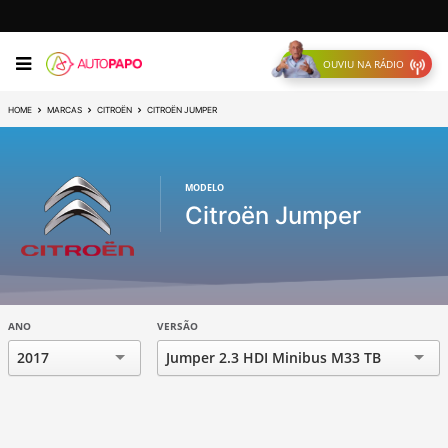
OUVIU NA RÁDIO
HOME
MARCAS
CITROËN
CITROËN JUMPER
MODELO
Citroën Jumper
ANO
VERSÃO
2017
Jumper 2.3 HDI Minibus M33 TB