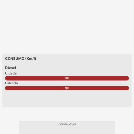
CONSUMO (Km/l)
Diesel
Cidade
ND
Estrada
ND