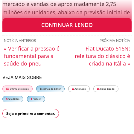
mercado e vendas de aproximadamente 2,75
milhões de unidades, abaixo da previsão inicial de
5%.
CONTINUAR LENDO
NOTÍCIA ANTERIOR
PRÓXIMA NOTÍCIA
« Verificar a pressão é
Fiat Ducato 616N:
fundamental para a
releitura do clássico é
saúde do pneu
criada na Itália »
VEJA MAIS SOBRE
Últimas Notícias
Escolhas do Editor
AutoPapo
Fique Ligado
Seu Bolso
Vídeos
Seja o primeiro a comentar.