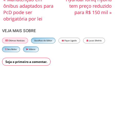
ônibus adaptados para
tem preço reduzido
PcD pode ser
para R$ 150 mil »
obrigatória por lei
VEJA MAIS SOBRE
Últimas Notícias
Escolhas do Editor
Fique Ligado
Lucas Silvério
Seu Bolso
Vídeos
Seja o primeiro a comentar.