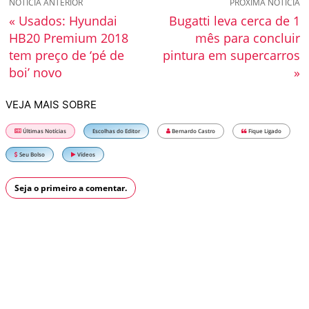
NOTÍCIA ANTERIOR
PRÓXIMA NOTÍCIA
« Usados: Hyundai
Bugatti leva cerca de 1
HB20 Premium 2018
mês para concluir
tem preço de ‘pé de
pintura em supercarros
boi’ novo
»
VEJA MAIS SOBRE
Últimas Notícias
Escolhas do Editor
Bernardo Castro
Fique Ligado
Seu Bolso
Vídeos
Seja o primeiro a comentar.