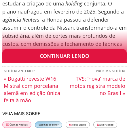
estudar a criação de uma
holding
conjunta. O
plano naufragou em fevereiro de 2025. Segundo a
agência
Reuters
, a Honda passou a defender
assumir o controle da Nissan, transformando-a em
subsidiária, além de cortes mais profundos de
custos, com demissões e fechamento de fábricas
— proposta rejeitada pela rival.
CONTINUAR LENDO
NOTÍCIA ANTERIOR
PRÓXIMA NOTÍCIA
« Bugatti reveste W16
TVS: ‘nova’ marca de
Mistral com porcelana
motos registra modelo
alemã em edição única
no Brasil »
feita à mão
VEJA MAIS SOBRE
Últimas Notícias
Escolhas do Editor
Fique Ligado
Júlia Haddad