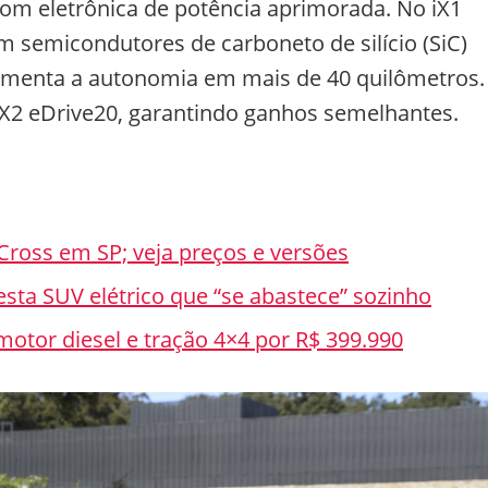
om eletrônica de potência aprimorada. No iX1
m semicondutores de carboneto de silício (SiC)
umenta a autonomia em mais de 40 quilômetros.
iX2 eDrive20, garantindo ganhos semelhantes.
 Cross em SP; veja preços e versões
esta SUV elétrico que “se abastece” sozinho
motor diesel e tração 4×4 por R$ 399.990