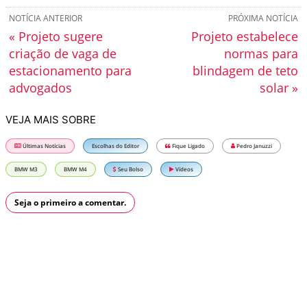
NOTÍCIA ANTERIOR
PRÓXIMA NOTÍCIA
« Projeto sugere
Projeto estabelece
criação de vaga de
normas para
estacionamento para
blindagem de teto
advogados
solar »
VEJA MAIS SOBRE
Últimas Notícias
Escolhas do Editor
Fique Ligado
Pedro Januzzi
BMW M3
BMW M4
Seu Bolso
Vídeos
Seja o primeiro a comentar.