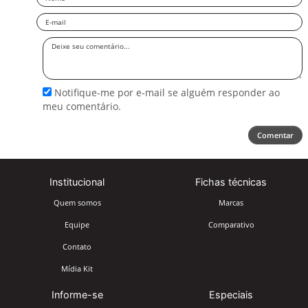
Email
Deixe
seu
comentário
Notifique-me por e-mail se alguém responder ao
meu comentário.
Comentar
Institucional
Fichas técnicas
Quem somos
Marcas
Equipe
Comparativo
Contato
Mídia Kit
Informe-se
Especiais