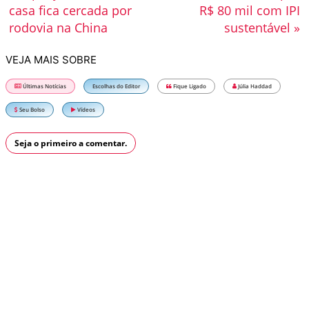
casa fica cercada por
R$ 80 mil com IPI
rodovia na China
sustentável »
VEJA MAIS SOBRE
Últimas Notícias
Escolhas do Editor
Fique Ligado
Júlia Haddad
Seu Bolso
Vídeos
Seja o primeiro a comentar.