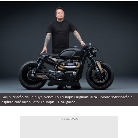
Gaijin, criação da Shibuya, venceu o Triumph Originals 2024, unindo sofisticação e
espírito café racer (Foto: Triumph | Divulgação)