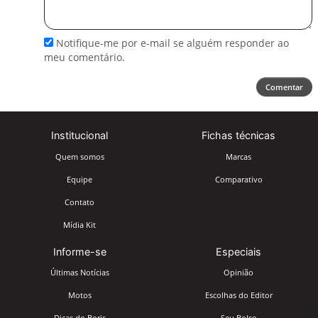
seu
comentário
Notifique-me por e-mail se alguém responder ao
meu comentário.
Comentar
Institucional
Fichas técnicas
Quem somos
Marcas
Equipe
Comparativo
Contato
Mídia Kit
Informe-se
Especiais
Últimas Notícias
Opinião
Motos
Escolhas do Editor
Dicas do Boris
Seu Bolso