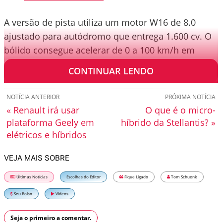
A versão de pista utiliza um motor W16 de 8.0
ajustado para autódromo que entrega 1.600 cv. O
bólido consegue acelerar de 0 a 100 km/h em
apenas 2,2 segundos.
CONTINUAR LENDO
NOTÍCIA ANTERIOR
PRÓXIMA NOTÍCIA
« Renault irá usar
O que é o micro-
plataforma Geely em
híbrido da Stellantis? »
elétricos e híbridos
VEJA MAIS SOBRE
Últimas Notícias
Escolhas do Editor
Fique Ligado
Tom Schuenk
Seu Bolso
Vídeos
Seja o primeiro a comentar.