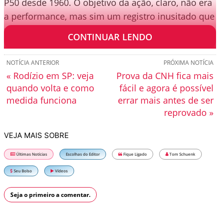
P50 desde 1960. O objetivo da ação, claro, não era
a performance, mas sim um registro inusitado que
une humor e marketing.
CONTINUAR LENDO
NOTÍCIA ANTERIOR
PRÓXIMA NOTÍCIA
« Rodízio em SP: veja
Prova da CNH fica mais
quando volta e como
fácil e agora é possível
medida funciona
errar mais antes de ser
reprovado »
VEJA MAIS SOBRE
Últimas Notícias
Escolhas do Editor
Fique Ligado
Tom Schuenk
Seu Bolso
Vídeos
Seja o primeiro a comentar.