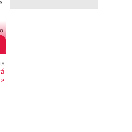
s
go
IA
rá
 »