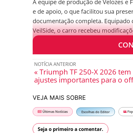
A equipe de produção de Velozes e F
e de apoio, o que facilitou sua pres
documentação completa. Equipado co
VeilSide, o carro recebeu modificaç
e imponente do que o modelo de fáb
CON
NOTÍCIA ANTERIOR
« Triumph TF 250-X 2026 tem
ajustes importantes para o of
VEJA MAIS SOBRE
Últimas Notícias
Fiq
Escolhas do Editor
Seja o primeiro a comentar.