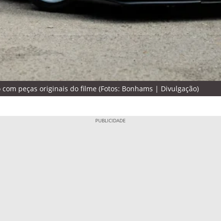
 com peças originais do filme (Fotos: Bonhams | Divulgação)