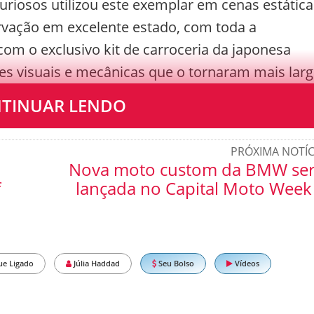
uriosos utilizou este exemplar em cenas estática
ervação em excelente estado, com toda a
m o exclusivo kit de carroceria da japonesa
ões visuais e mecânicas que o tornaram mais lar
rica.
TINUAR LENDO
PRÓXIMA NOTÍC
Nova moto custom da BMW se
f
lançada no Capital Moto Week
ue Ligado
Júlia Haddad
Seu Bolso
Vídeos