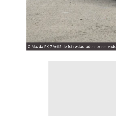
O Mazda RX-7 VeilSide foi restaurado e preservado