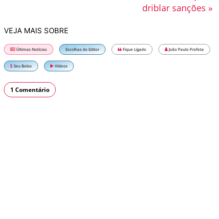
driblar sanções »
VEJA MAIS SOBRE
Últimas Notícias
Escolhas do Editor
Fique Ligado
João Paulo Profeta
Seu Bolso
Vídeos
1 Comentário