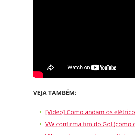
VEJA TAMBÉM:
[Vídeo] Como andam os elétricos
VW confirma fim do Gol (como 