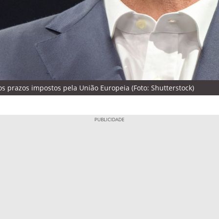
os prazos impostos pela União Europeia (Foto: Shutterstock)