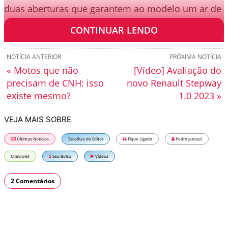
duas aberturas que garantem ao modelo um ar de
esportividade.
CONTINUAR LENDO
NOTÍCIA ANTERIOR
PRÓXIMA NOTÍCIA
« Motos que não
[Vídeo] Avaliação do
precisam de CNH: isso
novo Renault Stepway
existe mesmo?
1.0 2023 »
VEJA MAIS SOBRE
Últimas Notícias
Escolhas do Editor
Fique Ligado
Pedro Januzzi
Chevrolet
Seu Bolso
Vídeos
2 Comentários