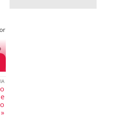
or
o
IA
ro
 e
io
 »