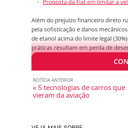
Proposta da Fiat em limitar a ve
Além do prejuízo financeiro direto
pela sofisticação e danos mecânicos
de etanol acima do limite legal (30%
práticas resultam em perda de de
motorista atento pode perceber no di
CON
NOTÍCIA ANTERIOR
« 5 tecnologias de carros que
vieram da aviação
VEJA MAIS SOBRE