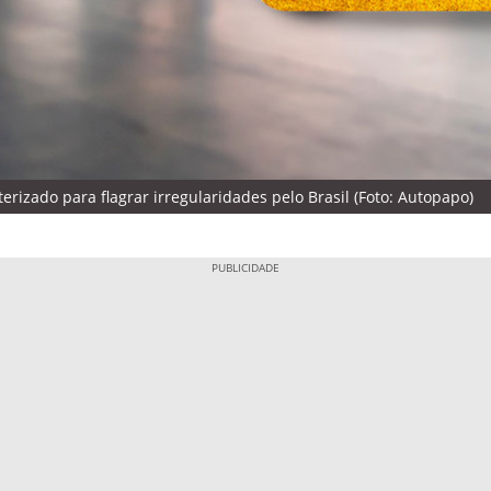
terizado para flagrar irregularidades pelo Brasil (Foto: Autopapo)