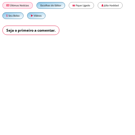
Últimas Notícias
Escolhas do Editor
Fique Ligado
Júlia Haddad
Seu Bolso
Vídeos
Seja o primeiro a comentar.