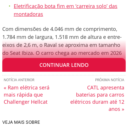
Eletrificação bota fim em ‘carreira solo’ das
montadoras
Com dimensões de 4.046 mm de comprimento,
1.784 mm de largura, 1.518 mm de altura e entre-
eixos de 2,6 m, o Raval se aproxima em tamanho
do Seat Ibiza. O carro chega ao mercado em 2026
e pode estrear na Espanha antes da Alemanha.
CONTINUAR LENDO
NOTÍCIA ANTERIOR
PRÓXIMA NOTÍCIA
« Ram elétrica será
CATL apresenta
mais rápida que
baterias para carros
Challenger Hellcat
elétricos duram até 12
anos »
VEJA MAIS SOBRE