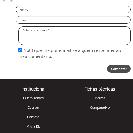
Nome
Email
Deixe
seu
comentário
Notifique-me por e-mail se alguém responder ao
meu comentário.
Comentar
Institucional
Fichas técnicas
Quem somos
Marcas
Equipe
Comparativo
Contato
Mídia Kit