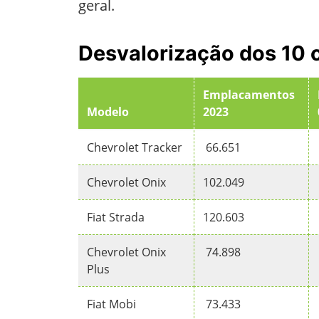
geral.
Desvalorização dos 10 c
Emplacamentos
Modelo
2023
Chevrolet Tracker
66.651
Chevrolet Onix
102.049
Fiat Strada
120.603
Chevrolet Onix
74.898
Plus
Fiat Mobi
73.433