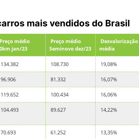
arros mais vendidos do Brasil
Preço médio
Preço médio
Desvalorização
0km jan/23
Seminovo dez/23
média
134.382
108.730
19,08%
96.906
81.332
16,07%
119.652
100.434
16,06%
104.493
89.627
14,22%
70.693
61.252
13,35%