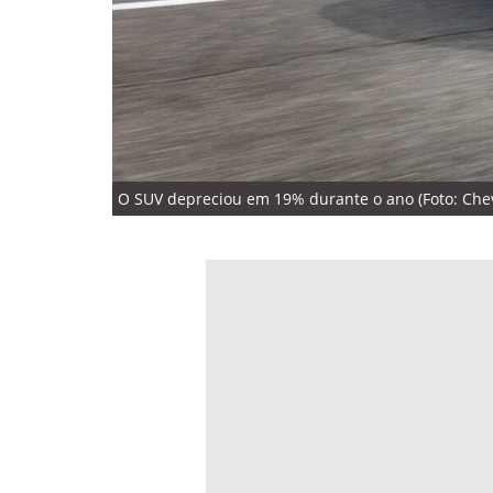
O SUV depreciou em 19% durante o ano (Foto: Chev