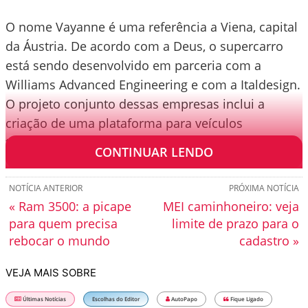
O nome Vayanne é uma referência a Viena, capital
da Áustria. De acordo com a Deus, o supercarro
está sendo desenvolvido em parceria com a
Williams Advanced Engineering e com a Italdesign.
O projeto conjunto dessas empresas inclui a
criação de uma plataforma para veículos
totalmente elétricos, batizada de EVX.
CONTINUAR LENDO
NOTÍCIA ANTERIOR
PRÓXIMA NOTÍCIA
« Ram 3500: a picape
MEI caminhoneiro: veja
para quem precisa
limite de prazo para o
rebocar o mundo
cadastro »
VEJA MAIS SOBRE
Últimas Notícias
Escolhas do Editor
AutoPapo
Fique Ligado