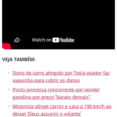
VEJA TAMBÉM:
Dono de carro atingido por Tesla voador faz
vaquinha para cobrir os danos
Posto processa concorrente por vender
gasolina por preço “barato demais”
Motorista atinge carros e casa a 190 km/h ao
deixar ‘Deus assumir o volante’