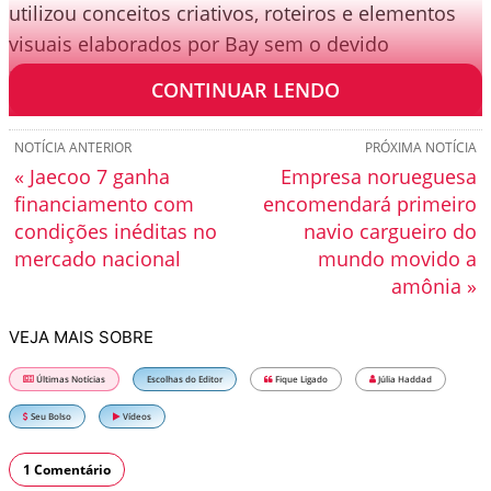
utilizou conceitos criativos, roteiros e elementos
visuais elaborados por Bay sem o devido
pagamento ou crédito.
CONTINUAR LENDO
NOTÍCIA ANTERIOR
PRÓXIMA NOTÍCIA
« Jaecoo 7 ganha
Empresa norueguesa
financiamento com
encomendará primeiro
condições inéditas no
navio cargueiro do
mercado nacional
mundo movido a
amônia »
VEJA MAIS SOBRE
Últimas Notícias
Escolhas do Editor
Fique Ligado
Júlia Haddad
Seu Bolso
Vídeos
1 Comentário