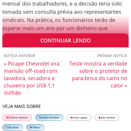
mensal dos trabalhadores, e a decisão teria sido
tomada sem consulta prévia aos representantes
sindicais. Na prática, os funcionários terão de
esperar mais um ano por um dinheiro que
aguardavam para o próximo mês.
CONTINUAR LENDO
NOTÍCIA ANTERIOR
PRÓXIMA NOTÍCIA
« Picape Chevrolet vira
Teste mostra a verdade
mansão off-road com
sobre o protetor de
lavadora, secadora e
para-brisa do carro no
chuveiro por US$ 1,1
calor »
milhão
VEJA MAIS SOBRE
Últimas Notícias
Escolhas do Editor
Fique Ligado
Júlia Haddad
Seu Bolso
Vídeos