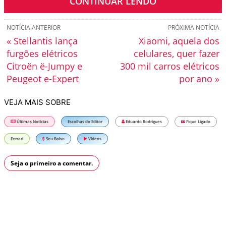
CONTINUAR LENDO
NOTÍCIA ANTERIOR
PRÓXIMA NOTÍCIA
« Stellantis lança
Xiaomi, aquela dos
furgões elétricos
celulares, quer fazer
Citroën ë-Jumpy e
300 mil carros elétricos
Peugeot e-Expert
por ano »
VEJA MAIS SOBRE
Últimas Notícias
Escolhas do Editor
Eduardo Rodrigues
Fique Ligado
Ferrari
Seu Bolso
Vídeos
Seja o primeiro a comentar.