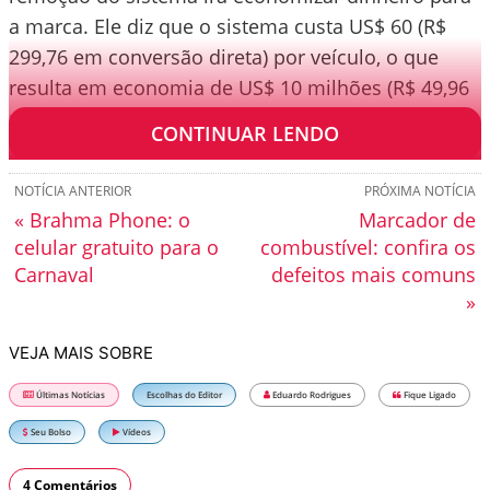
a marca. Ele diz que o sistema custa US$ 60 (R$
299,76 em conversão direta) por veículo, o que
resulta em economia de US$ 10 milhões (R$ 49,96
milhões) por ano.
CONTINUAR LENDO
NOTÍCIA ANTERIOR
PRÓXIMA NOTÍCIA
« Brahma Phone: o
Marcador de
celular gratuito para o
combustível: confira os
Carnaval
defeitos mais comuns
»
VEJA MAIS SOBRE
Últimas Notícias
Escolhas do Editor
Eduardo Rodrigues
Fique Ligado
Seu Bolso
Vídeos
4 Comentários