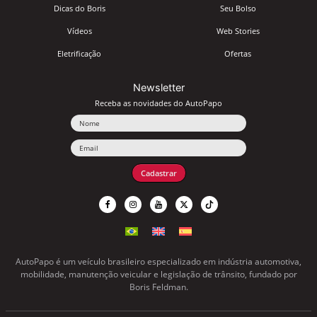
Dicas do Boris
Seu Bolso
Vídeos
Web Stories
Eletrificação
Ofertas
Newsletter
Receba as novidades do AutoPapo
Nome
Email
Cadastrar
AutoPapo é um veículo brasileiro especializado em indústria automotiva,
mobilidade, manutenção veicular e legislação de trânsito, fundado por
Boris Feldman.