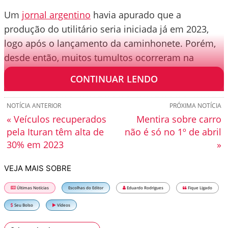
Um
jornal argentino
havia apurado que a
produção do utilitário seria iniciada já em 2023,
logo após o lançamento da caminhonete. Porém,
desde então, muitos tumultos ocorreram na
política do país e isso pode ser o motivo do atraso.
CONTINUAR LENDO
NOTÍCIA ANTERIOR
PRÓXIMA NOTÍCIA
« Veículos recuperados
Mentira sobre carro
pela Ituran têm alta de
não é só no 1º de abril
30% em 2023
»
VEJA MAIS SOBRE
Últimas Notícias
Escolhas do Editor
Eduardo Rodrigues
Fique Ligado
Seu Bolso
Vídeos