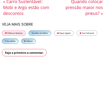
« Carro Sustentável:
Quando colocar
Mobi e Argo estão com
pressão maior nos
descontos
pneus? »
VEJA MAIS SOBRE
Últimas Notícias
Escolhas do Editor
Fique Ligado
Tom Schuenk
Seu Bolso
Vídeos
Seja o primeiro a comentar.