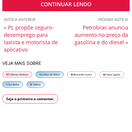
o novo filme será baseado em uma história real.
CONTINUAR LENDO
NOTÍCIA ANTERIOR
PRÓXIMA NOTÍCIA
« PL propõe seguro-
Petrobras anuncia
desemprego para
aumento no preço da
taxista e motorista de
gasolina e do diesel »
aplicativo
VEJA MAIS SOBRE
Últimas Notícias
Escolhas do Editor
Bernardo Castro
Fique Ligado
Seu Bolso
Vídeos
Seja o primeiro a comentar.