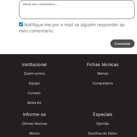
Deixe
seu
comentário
Notifique-me por e-mail se alguém responder ao
meu comentário.
Comentar
Institucional
Fichas técnicas
Quem somos
Marcas
Equipe
Comparativo
Contato
Mídia Kit
Informe-se
Especiais
Últimas Notícias
Opinião
Motos
Escolhas do Editor