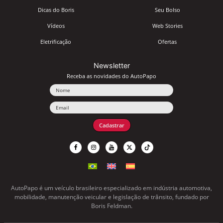
Dicas do Boris
Seu Bolso
Vídeos
Web Stories
Eletrificação
Ofertas
Newsletter
Receba as novidades do AutoPapo
Nome
Email
Cadastrar
AutoPapo é um veículo brasileiro especializado em indústria automotiva,
mobilidade, manutenção veicular e legislação de trânsito, fundado por
Boris Feldman.