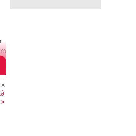
m
 em
IA
tá
 »