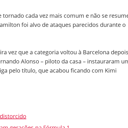
se tornado cada vez mais comum e não se resum
amilton foi alvo de ataques parecidos durante o
ra vez que a categoria voltou à Barcelona depoi
nando Alonso – piloto da casa – instauraram u
ga pelo título, que acabou ficando com Kimi
distorcido
ram gerações na Fórmula 1