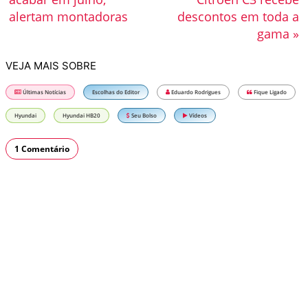
alertam montadoras
descontos em toda a
gama »
VEJA MAIS SOBRE
Últimas Notícias
Escolhas do Editor
Eduardo Rodrigues
Fique Ligado
Hyundai
Hyundai HB20
Seu Bolso
Vídeos
1 Comentário