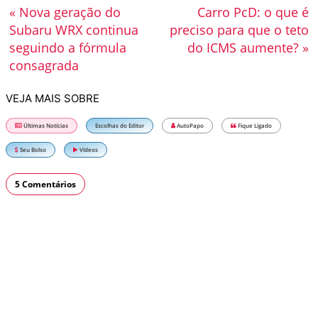
« Nova geração do
Carro PcD: o que é
Subaru WRX continua
preciso para que o teto
seguindo a fórmula
do ICMS aumente? »
consagrada
VEJA MAIS SOBRE
Últimas Notícias
Escolhas do Editor
AutoPapo
Fique Ligado
Seu Bolso
Vídeos
5 Comentários