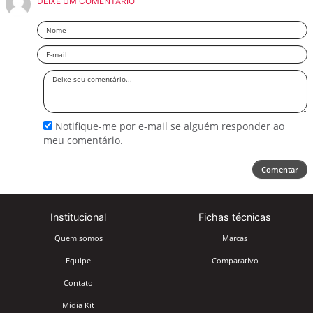
DEIXE UM COMENTÁRIO
Nome
Email
Deixe
seu
comentário
Notifique-me por e-mail se alguém responder ao
meu comentário.
Comentar
Institucional
Fichas técnicas
Quem somos
Marcas
Equipe
Comparativo
Contato
Mídia Kit