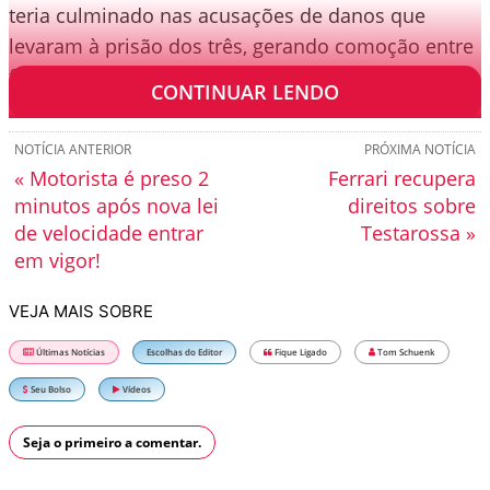
teria culminado nas acusações de danos que
levaram à prisão dos três, gerando comoção entre
fãs e autoridades locais.
CONTINUAR LENDO
NOTÍCIA ANTERIOR
PRÓXIMA NOTÍCIA
« Motorista é preso 2
Ferrari recupera
minutos após nova lei
direitos sobre
de velocidade entrar
Testarossa »
em vigor!
VEJA MAIS SOBRE
Últimas Notícias
Escolhas do Editor
Fique Ligado
Tom Schuenk
Seu Bolso
Vídeos
Seja o primeiro a comentar.