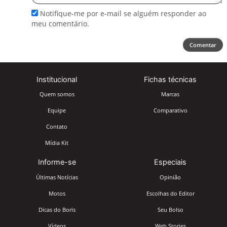
Notifique-me por e-mail se alguém responder ao
meu comentário.
Comentar
Institucional
Fichas técnicas
Quem somos
Marcas
Equipe
Comparativo
Contato
Mídia Kit
Informe-se
Especiais
Últimas Notícias
Opinião
Motos
Escolhas do Editor
Dicas do Boris
Seu Bolso
Vídeos
Web Stories