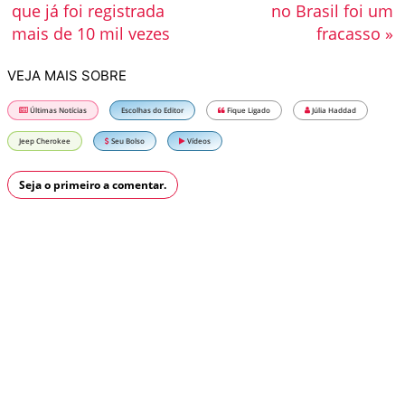
que já foi registrada
no Brasil foi um
mais de 10 mil vezes
fracasso »
VEJA MAIS SOBRE
Últimas Notícias
Escolhas do Editor
Fique Ligado
Júlia Haddad
Jeep Cherokee
Seu Bolso
Vídeos
Seja o primeiro a comentar.