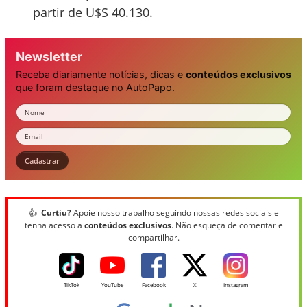
partir de U$S 40.130.
Newsletter
Receba diariamente notícias, dicas e
conteúdos exclusivos
que foram destaque no AutoPapo.
Nome
Email
Cadastrar
👍
Curtiu?
Apoie nosso trabalho seguindo nossas redes sociais e
tenha acesso a
conteúdos exclusivos
. Não esqueça de comentar e
compartilhar.
TikTok
YouTube
Facebook
X
Instagram