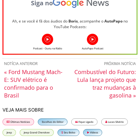
Siga no
Ah, e se você é fã dos áudios do
Boris
, acompanhe o
AutoPapo
no
YouTube Podcasts:
Podcast - Ouviu na Rádio
AutoPapo Podcast
NOTÍCIA ANTERIOR
PRÓXIMA NOTÍCIA
« Ford Mustang Mach-
Combustível do Futuro:
E: SUV elétrico é
Lula lança projeto que
confirmado para o
traz mudanças à
Brasil
gasolina »
VEJA MAIS SOBRE
Últimas Notícias
Escolhas do Editor
Fique Ligado
Lucas Silvério
Jeep
Jeep Grand Cherokee
Seu Bolso
Vídeos