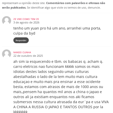
representam a opinião deste site.
Comentários com palavrões e ofensas não
serão publicados.
Se identificar algo que viole os termos de uso, denuncie.
ZE VIXE COMO TEM ZE
3 de agosto de 2026
tenho um yuan pro há um ano, arranhei uma porta,
culpa da byd
Responder
NANDO CUNHA
22 de outubro de 2025
ah sim ia esquecendo e tbm. os babacas q. acham q.
carro eletricos nao funcionam kkkkk somos os mais
idiotas destes lados seguindo umas culturas
abestalhadas o lado de la tem muito mais cultura
educaçao e muito mais pra ensinar a esse ocidente
besta, estamos com atrasos de mais de 1000 anos ou
mais,,pensem ha quantos mil anos a china o japao e
outros ali ja existiam enquantos nos aki ficamos
submersos nessa cultura atrasada da eur´pa e usa VIVA
A CHINA A RUSSIA O JAPAO E TANTOS OUTROS por la
kkkkkkkk