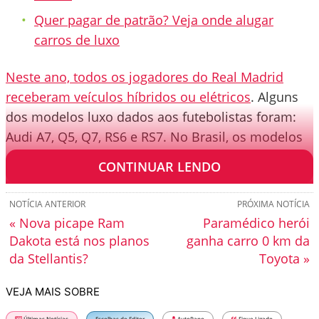
Quer pagar de patrão? Veja onde alugar
carros de luxo
Neste ano, todos os jogadores do Real Madrid
receberam veículos híbridos ou elétricos
. Alguns
dos modelos luxo dados aos futebolistas foram:
Audi A7, Q5, Q7, RS6 e RS7. No Brasil, os modelos
estão avaliados entre R$ 300 mil a R$ 750 mil.
CONTINUAR LENDO
NOTÍCIA ANTERIOR
PRÓXIMA NOTÍCIA
« Nova picape Ram
Paramédico herói
Dakota está nos planos
ganha carro 0 km da
da Stellantis?
Toyota »
VEJA MAIS SOBRE
Últimas Notícias
Escolhas do Editor
AutoPapo
Fique Ligado