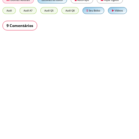
Audi
Audi A7
Audi Q5
Audi Q8
Seu Bolso
Vídeos
9 Comentários