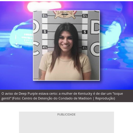
O aviso de Deep Purple estava certo: a mulher de Kentucky é de dar um "toque
gentil" (Foto: Centro de Detenção do Condado de Madison | Reprodução)