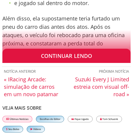
e jogado sal dentro do motor.
Além disso, ela supostamente teria furtado um
pneu do carro dias antes dos atos. Após os
ataques, o veículo foi rebocado para uma oficina
próxima, e constataram a perda total do
automóvel.
CONTINUAR LENDO
NOTÍCIA ANTERIOR
PRÓXIMA NOTÍCIA
« IRacing Arcade:
Suzuki Every J Limited
simulação de carros
estreia com visual off-
em um novo patamar
road »
VEJA MAIS SOBRE
Últimas Notícias
Escolhas do Editor
Fique Ligado
Tom Schuenk
Seu Bolso
Vídeos