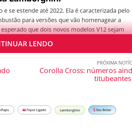
o e se estende até 2022. Ela é caracterizada pelo
mbustão para versões que vão homenagear a
 é esperado que dois novos modelos V12 sejam
TINUAR LENDO
PRÓXIMA NOTÍC
ado
Corolla Cross: números ain
titubeantes
oPapo
Fique Ligado
Seu Bolso
Lamborghini