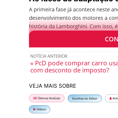
A primeira fase já acontece neste an
desenvolvimento dos motores a co
história da Lamborghini. Com isso,
anunciados ainda em 2021.
CON
NOTÍCIA ANTERIOR
« PcD pode comprar carro us
com desconto de imposto?
VEJA MAIS SOBRE
Últimas Notícias
Aut
Escolhas do Editor
Vídeos