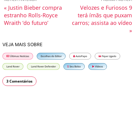
« Justin Bieber compra
Velozes e Furiosos 9
estranho Rolls-Royce
terá ímãs que puxam
Wraith ‘do futuro’
carros; assista ao vídeo
»
VEJA MAIS SOBRE
Últimas Notícias
Escolhas do Editor
AutoPapo
Fique Ligado
Land Rover
Land Rover Defender
Seu Bolso
Vídeos
3 Comentários