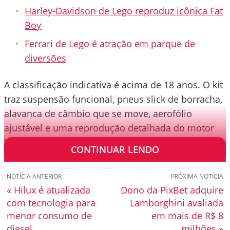
Harley-Davidson de Lego reproduz icônica Fat
Boy
Ferrari de Lego é atração em parque de
diversões
A classificação indicativa é acima de 18 anos. O kit
traz suspensão funcional, pneus slick de borracha,
alavanca de câmbio que se move, aerofólio
ajustável e uma reprodução detalhada do motor
V6 turbo feito pela Honda.
CONTINUAR LENDO
NOTÍCIA ANTERIOR
PRÓXIMA NOTÍCIA
« Hilux é atualizada
Dono da PixBet adquire
com tecnologia para
Lamborghini avaliada
menor consumo de
em mais de R$ 8
diesel
milhões »