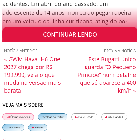
acidentes. Em abril do ano passado, um
adolescente de 14 anos morreu ao pegar rabeira
em um veículo da linha curitibana, atingido por
outro ônibus que vinha na direção contrária.
CONTINUAR LENDO
NOTÍCIA ANTERIOR
PRÓXIMA NOTÍCIA
« GWM Haval H6 One
Este Bugatti único
2027 chega por R$
guarda “O Pequeno
199.990; veja o que
Príncipe” num detalhe
muda na versão mais
que só aparece a 400
barata
km/h »
VEJA MAIS SOBRE
Últimas Notícias
Escolhas do Editor
Fique Ligado
Júlia Haddad
Seu Bolso
Vídeos