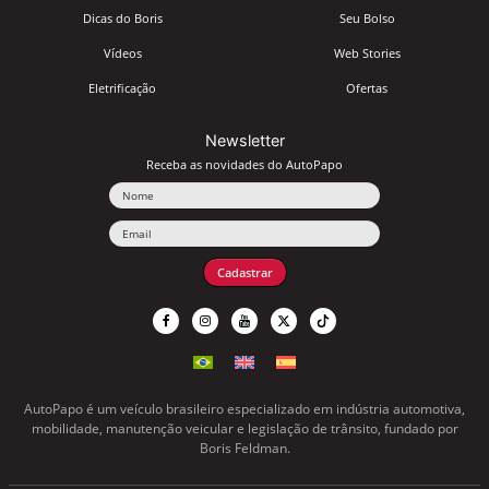
Dicas do Boris
Seu Bolso
Vídeos
Web Stories
Eletrificação
Ofertas
Newsletter
Receba as novidades do AutoPapo
Nome
Email
Cadastrar
AutoPapo é um veículo brasileiro especializado em indústria automotiva,
mobilidade, manutenção veicular e legislação de trânsito, fundado por
Boris Feldman.