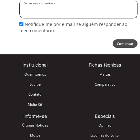
Deixe
seu
comentário
Notifique-me por e-mail se alguém responder ao
meu comentário.
Comentar
Institucional
Fichas técnicas
Quem somos
Marcas
Equipe
Comparativo
Contato
Mídia Kit
Informe-se
Especiais
Últimas Notícias
Opinião
Motos
Escolhas do Editor