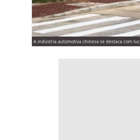
A indústria automotiva chinesa se destaca com lucr