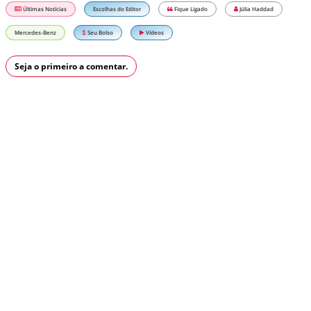
Últimas Notícias
Escolhas do Editor
Fique Ligado
Júlia Haddad
Mercedes-Benz
Seu Bolso
Vídeos
Seja o primeiro a comentar.